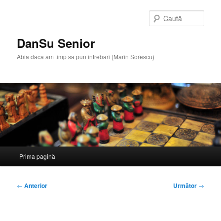
Sari
la
Caută
conținutul
principal
DanSu Senior
Abia daca am timp sa pun intrebari (Marin Sorescu)
Meniu
Prima pagină
principal
Navigare
←
Anterior
Următor
→
în
articole